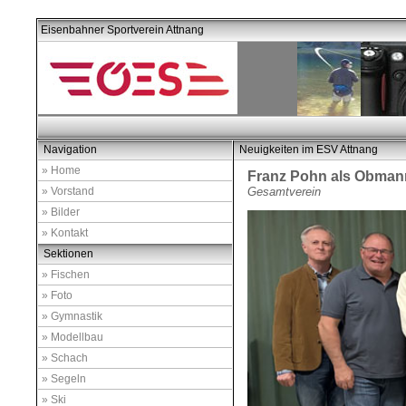
Eisenbahner Sportverein Attnang
Navigation
Neuigkeiten im ESV Attnang
» Home
Franz Pohn als Obmann
» Vorstand
Gesamtverein
» Bilder
» Kontakt
Sektionen
» Fischen
» Foto
» Gymnastik
» Modellbau
» Schach
» Segeln
» Ski