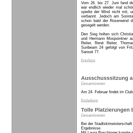
Vom 26. bis 27. Juni fand di
war endlich wieder mal sch
spielte der Wind nicht mit,
verbannt. Jedoch am Sonnta
schon bald der Rosenwind d
gesegelt werden.
Den Sieg holten sich Christia
und Hermann Mospointner auf
Reiter, René Reiter, Thoma
Sunbeam 24 gefolgt von Frit
Sanset 77.
Ergebnis
Ausschusssitzung a
Gesamtverein
Am 24. Februar findet im Clu
Einladung
Tolle Platzierungen 
Gesamtverein
Bei der Stadtskimeisterschaft
Ergebnisse.
Mit Laura Boschinger konnte s