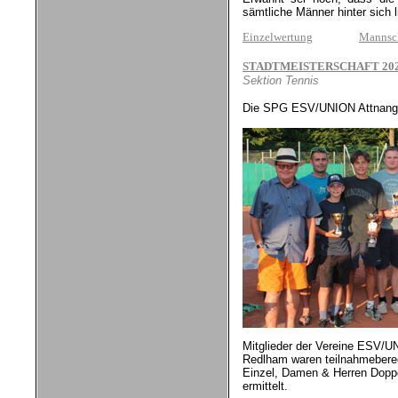
sämtliche Männer hinter sich l
Einzelwertung
Mannsch
STADTMEISTERSCHAFT 2023 / 2
Sektion Tennis
Die SPG ESV/UNION Attnang du
Mitglieder der Vereine ESV/
Redlham waren teilnahmebere
Einzel, Damen & Herren Doppe
ermittelt.