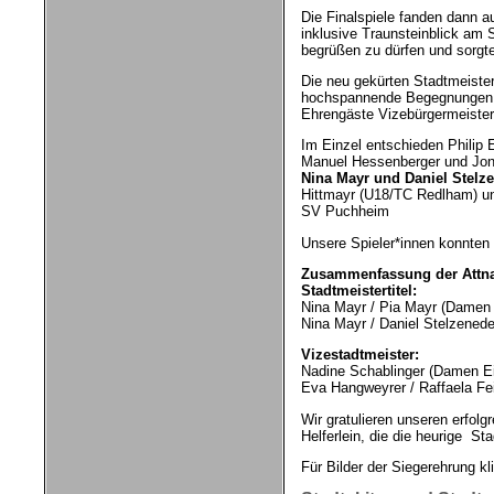
Die Finalspiele fanden dann a
inklusive Traunsteinblick am 
begrüßen zu dürfen und sorgten
Die neu gekürten Stadtmeister
hochspannende Begegnungen. V
Ehrengäste Vizebürgermeiste
Im Einzel entschieden Philip
Manuel Hessenberger und Jo
Nina Mayr und Daniel Stelz
Hittmayr (U18/TC Redlham) u
SV Puchheim
Unsere Spieler*innen konnten h
Zusammenfassung der Attna
Stadtmeistertitel:
Nina Mayr / Pia Mayr (Damen
Nina Mayr / Daniel Stelzenede
Vizestadtmeister:
Nadine Schablinger (Damen Ei
Eva Hangweyrer / Raffaela Fe
Wir gratulieren unseren erfolg
Helferlein, die die heurige S
Für Bilder der Siegerehrung kl