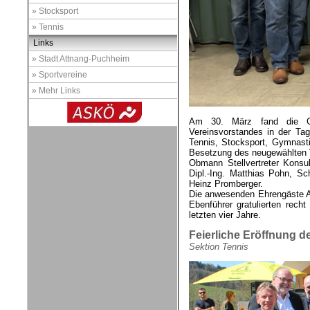
» Stocksport
» Tennis
Links
» Stadt Attnang-Puchheim
» Sportvereine
» Mehr Links
Am 30. März fand die Ge
Vereinsvorstandes in der Ta
Tennis, Stocksport, Gymnasti
Besetzung des neugewählten V
Obmann Stellvertreter Konsul
Dipl.-Ing. Matthias Pohn, Schr
Heinz Promberger.
Die anwesenden Ehrengäste 
Ebenführer gratulierten rech
letzten vier Jahre.
Feierliche Eröffnung d
Sektion Tennis